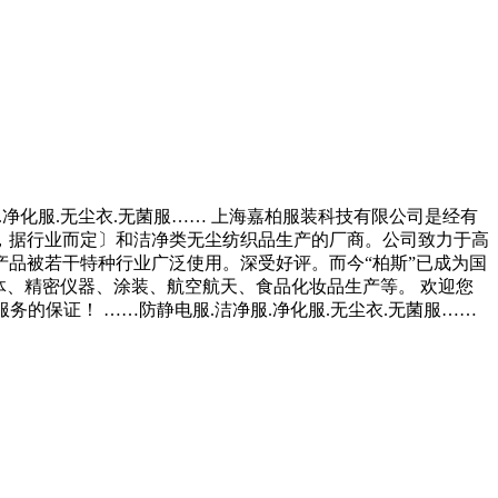
服.净化服.无尘衣.无菌服…… 上海嘉柏服装科技有限公司是经有
，据行业而定〕和洁净类无尘纺织品生产的厂商。公司致力于高
品被若干特种行业广泛使用。深受好评。而今“柏斯”已成为国
体、精密仪器、涂装、航空航天、食品化妆品生产等。 欢迎您
服务的保证！ ……防静电服.洁净服.净化服.无尘衣.无菌服……