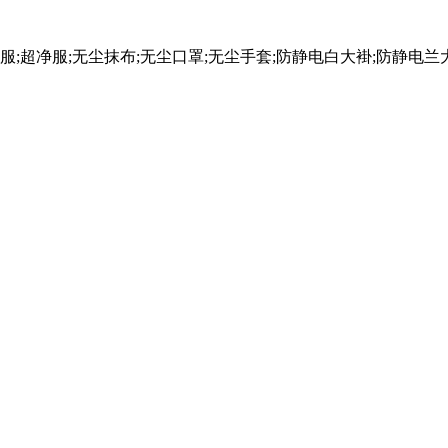
服;超净服;无尘抹布;无尘口罩;无尘手套;防静电白大褂;防静电兰大