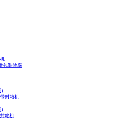
机
供包装效率
)
带封箱机
)
封箱机