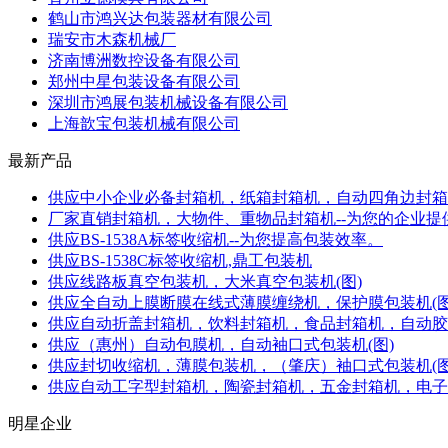
鹤山市鸿兴达包装器材有限公司
瑞安市木森机械厂
济南博洲数控设备有限公司
郑州中星包装设备有限公司
深圳市鸿展包装机械设备有限公司
上海歆宝包装机械有限公司
最新产品
供应中小企业必备封箱机，纸箱封箱机，自动四角边封箱
厂家直销封箱机，大物件、重物品封箱机--为您的企业提
供应BS-1538A标签收缩机--为您提高包装效率。
供应BS-1538C标签收缩机,鼎工包装机
供应线路板真空包装机，大米真空包装机(图)
供应全自动上膜断膜在线式薄膜缠绕机，保护膜包装机(图
供应自动折盖封箱机，饮料封箱机，食品封箱机，自动胶
供应（惠州）自动包膜机，自动袖口式包装机(图)
供应封切收缩机，薄膜包装机，（肇庆）袖口式包装机(图
供应自动工字型封箱机，陶瓷封箱机，五金封箱机，电子
明星企业