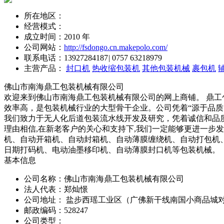
所在地区：
经营模式：
成立时间：2010 年
公司网站：
http://fsdongo.cn.makepolo.com/
联系电话：
13927284187
|
0757 63218979
主营产品：
封口机
热收缩包装机
其他包装机械
裹包机
佛山市南海鼎工包装机械有限公司
欢迎来到佛山市南海鼎工包装机械有限公司的网上商铺。 鼎工
效率高，是包装机械行业的大型骨干企业。公司凭着“源于品质
我们致力于无人化后道包装流水线开发及研究，凭着诚信和品质
理由相信,在新老客户的关心和支持下,我们一定能够更进一步
机、自动开箱机、自动封箱机、自动薄膜缠绕机、自动打包机
日期打码机、电动油墨移印机、自动薄膜封口机等包装机械。
基本信息
公司名称：佛山市南海鼎工包装机械有限公司
法人代表：郑灿憬
公司地址： 盐步西瑶工业区（广佛新干线南国小商品城
邮政编码：528247
公司类型：