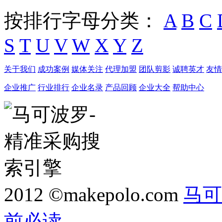
按排行字母分类：
A
B
C
S
T
U
V
W
X
Y
Z
关于我们
成功案例
媒体关注
代理加盟
团队剪影
诚聘英才
友情
企业推广
行业排行
企业名录
产品回顾
企业大全
帮助中心
2012 ©makepolo.com
马可
前必读