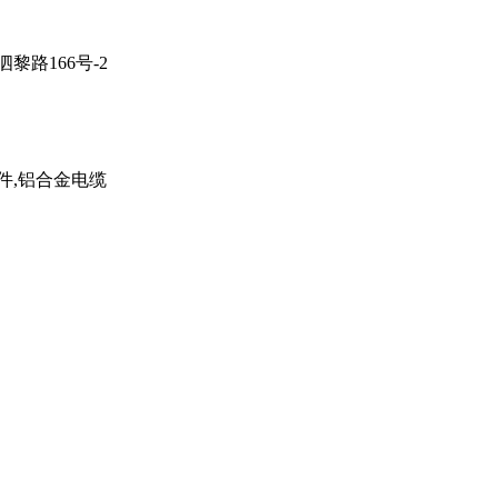
黎路166号-2
件,铝合金电缆