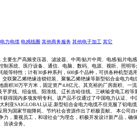
电力电缆
电感线圈
其他商务服务
其他电子加工
其它
主要生产高频变压器、滤波器、中周/贴片中周、电感/贴片电感
业控制系统、医疗设备、通信、电脑、数码、电源、视听、照明等
耗能等特性；计有30多种系列，600多个品种，可供各种机型选
缘、交联聚乙烯绝缘连锁铠装、聚氯乙烯绝缘等新型铝合金电力电
占地面积30万平方米，固定资产4.8亿元。其充裕的厂房面积、
平罗线、绍金线、阳淮线、辽长吉哈佳线、三峡输变电工程等重
,并获得国内多项发明专利。该产品不仅通过了中国电力认证、中
大利亚SAIGLOBAL认证.新型铝合金电力电缆不但克服了铝
用为国家节能降耗、节约社会资源作出了积极贡献。 本公司自创建
强化竞争力，重视员工，和谐社会”为理念，积极开发设计新产品，
、洽谈业务。