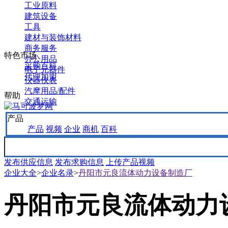
工业原料
建筑设备
工具
建材与装饰材料
商务服务
特色市场
办公用品
采购百科
电子元器件
代理加盟
仪器仪表
汽摩用品/配件
帮助
交通运输
产品
产品
视频
企业
商机
百科
发布供应信息
发布求购信息
上传产品视频
企业大全
>
企业名录
>
丹阳市元良流体动力设备制造厂
丹阳市元良流体动力