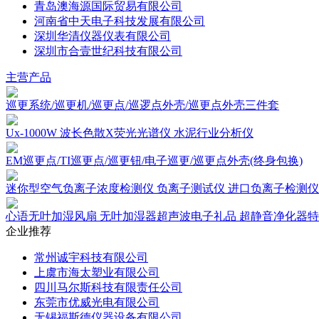
青岛澳海源国际贸易有限公司
河南省中天电子科技发展有限公司
深圳华清仪器仪表有限公司
深圳市合壹世纪科技有限公司
主营产品
巡更系统/巡更机/巡更点/巡逻点外壳/巡更点外壳三件套
Ux-1000W 波长色散X荧光光谱仪 水泥行业分析仪
EM巡更点/TI巡更点/巡更钮/电子巡更/巡更点外壳(终身包换)
迷你型空气负离子浓度检测仪 负离子测试仪 进口负离子检测仪
心语无叶加湿风扇 无叶加湿器超声波电子礼品 超静音净化器
企业推荐
常州诚宇科技有限公司
上虞市海太塑业有限公司
四川马尔斯科技有限责任公司
东莞市优威光电有限公司
无锡福斯德仪器设备有限公司