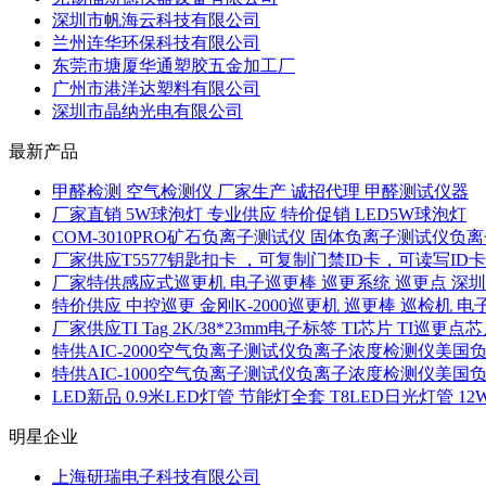
深圳市帆海云科技有限公司
兰州连华环保科技有限公司
东莞市塘厦华通塑胶五金加工厂
广州市港洋达塑料有限公司
深圳市晶纳光电有限公司
最新产品
甲醛检测 空气检测仪 厂家生产 诚招代理 甲醛测试仪器
厂家直销 5W球泡灯 专业供应 特价促销 LED5W球泡灯
COM-3010PRO矿石负离子测试仪 固体负离子测试仪负
厂家供应T5577钥匙扣卡 ，可复制门禁ID卡，可读写ID卡
厂家特供感应式巡更机 电子巡更棒 巡更系统 巡更点 深
特价供应 中控巡更 金刚K-2000巡更机 巡更棒 巡检机 
厂家供应TI Tag 2K/38*23mm电子标签 TI芯片 TI巡更点
特供AIC-2000空气负离子测试仪负离子浓度检测仪美国
特供AIC-1000空气负离子测试仪负离子浓度检测仪美国
LED新品 0.9米LED灯管 节能灯全套 T8LED日光灯管 12
明星企业
上海研瑞电子科技有限公司