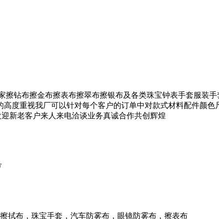
家擦钻布擦金布擦表布擦翠布擦银布及各类珠宝钟表手套服装手
的高度重视我厂可以针对每个客户的订单中对款式材料配件颜色尺
伴欢迎新老客户来人来电洽谈业务真诚合作共创辉煌
号
擦拭布，珠宝手套，汽车防雾布，眼镜防雾布，擦表布