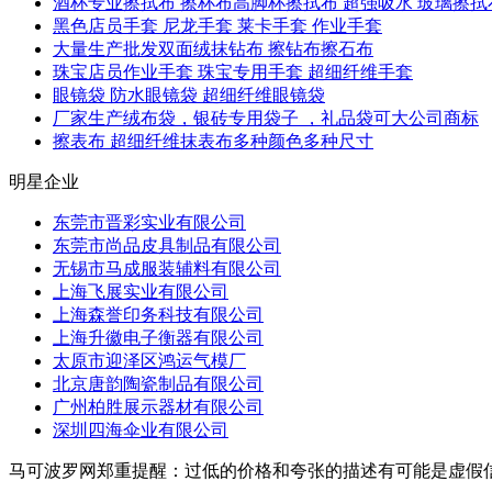
酒杯专业擦拭布 擦杯布高脚杯擦拭布 超强吸水 玻璃擦拭
黑色店员手套 尼龙手套 莱卡手套 作业手套
大量生产批发双面绒抹钻布 擦钻布擦石布
珠宝店员作业手套 珠宝专用手套 超细纤维手套
眼镜袋 防水眼镜袋 超细纤维眼镜袋
厂家生产绒布袋，银砖专用袋子 ，礼品袋可大公司商标
擦表布 超细纤维抹表布多种颜色多种尺寸
明星企业
东莞市晋彩实业有限公司
东莞市尚品皮具制品有限公司
无锡市马成服装辅料有限公司
上海飞展实业有限公司
上海森誉印务科技有限公司
上海升徽电子衡器有限公司
太原市迎泽区鸿运气模厂
北京唐韵陶瓷制品有限公司
广州柏胜展示器材有限公司
深圳四海伞业有限公司
马可波罗网郑重提醒：过低的价格和夸张的描述有可能是虚假信息，请买